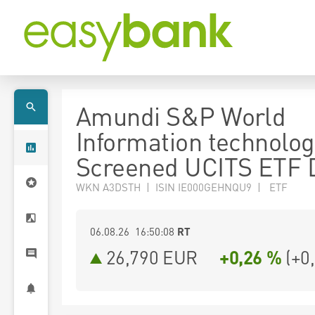
Amundi S&P World
Information technolog
Screened UCITS ETF D
WKN A3DSTH | ISIN IE000GEHNQU9 | ETF
06.08.26 16:50:08
RT
26,790
EUR
+0,26 %
(
+0