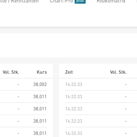
file / Kennzahlen
Chart-Pro
Risikomatrix
Vol. Stk.
Kurs
Zeit
Vol. Stk.
-
38,002
14:32:33
-
-
38,011
14:32:33
-
-
38,011
14:32:33
-
-
38,011
14:32:33
-
-
38,011
14:32:33
-