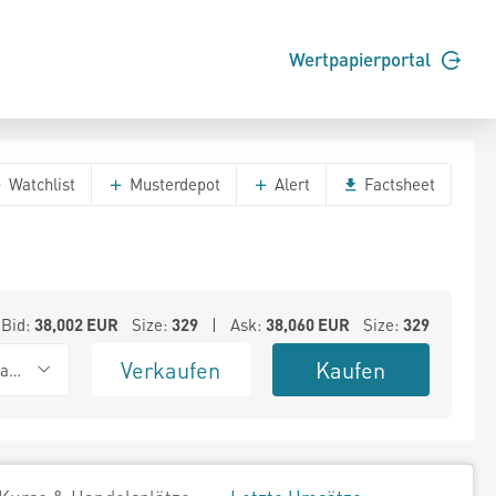
Wertpapierportal
Watchlist
Musterdepot
Alert
Factsheet
Bid:
38,002
EUR
Size:
329
| Ask:
38,060
EUR
Size:
329
Verkaufen
Kaufen
ank (Baadex)