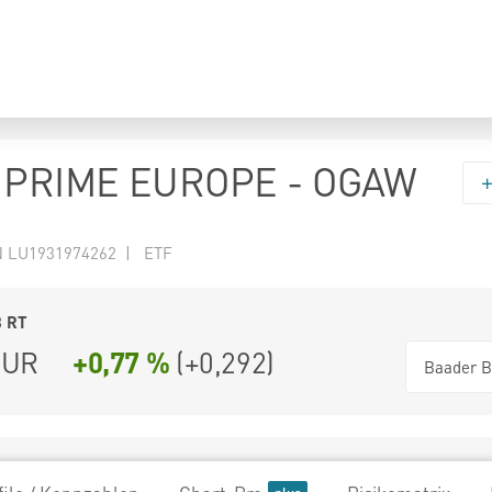
 PRIME EUROPE - OGAW
N LU1931974262 | ETF
8
RT
UR
+0,77 %
(
+0,292
)
Baader B