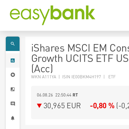
iShares MSCI EM Co
Growth UCITS ETF U
(Acc)
WKN A111YA | ISIN IE00BKM4H197 | ETF
06.08.26 22:50:44
RT
30,965
EUR
-0,80 %
(
-0,