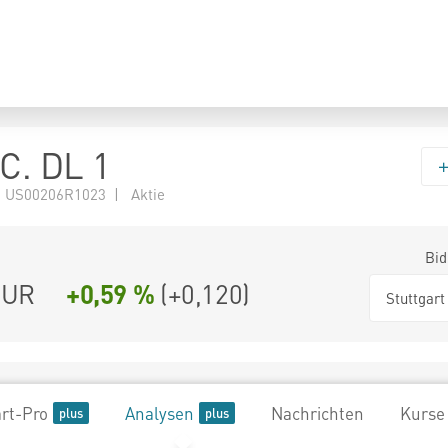
NC. DL 1
 US00206R1023 | Aktie
Bid
UR
+0,59 %
(
+0,120
)
Stuttgart
rt-Pro
Analysen
Nachrichten
Kurse