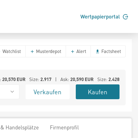
Wertpapierportal
Watchlist
Musterdepot
Alert
Factsheet
:
20,570
EUR
Size:
2.917
| Ask:
20,590
EUR
Size:
2.428
Verkaufen
Kaufen
 & Handelsplätze
Firmenprofil