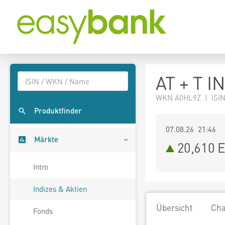
AT + T I
WKN A0HL9Z | ISIN
Produktfinder
07.08.26 21:46
Märkte
20,610
E
Intro
Indizes & Aktien
Übersicht
Cha
Fonds