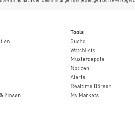
tionen sind nach den Bestimmungen der jeweiligen Börse verzögert
Tools
ktien
Suche
Watchlists
Musterdepots
Notizen
Alerts
Realtime Börsen
& Zinsen
My Markets
n