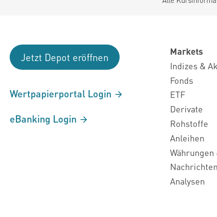
Alle Kursinforma
Markets
Jetzt Depot eröffnen
Indizes & A
Fonds
Wertpapierportal Login
ETF
Derivate
eBanking Login
Rohstoffe
Anleihen
Währungen 
Nachrichte
Analysen