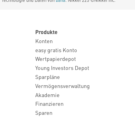
. Technologie und Daten von
baha
. Nikkei 225 ©Nikkei Inc.
Produkte
Konten
easy gratis Konto
Wertpapierdepot
Young Investors Depot
Sparpläne
Vermögensverwaltung
Akademie
Finanzieren
Sparen