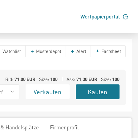
Wertpapierportal
Watchlist
Musterdepot
Alert
Factsheet
Bid:
71,00
EUR
Size:
100
| Ask:
71,30
EUR
Size:
100
Verkaufen
Kaufen
rf
 & Handelsplätze
Firmenprofil