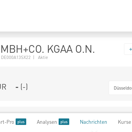
MBH+CO. KGAA O.N.
 DE000A13SX22 | Aktie
UR
-
(
-
)
Düsseldo
rt-Pro
Analysen
Nachrichten
Kurse