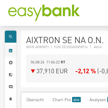
AIXTRON SE NA O.N.
WKN A0WMPJ | ISIN DE000A0WMPJ6 | Aktie
06.08.26 11:06:22
RT
37,910
EUR
-2,12 %
(
-0,
Übersicht
Chart-Pro
Analysen