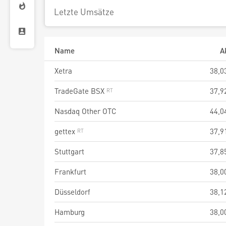
Letzte Umsätze
Name
A
Xetra
38,0
TradeGate BSX
37,9
Nasdaq Other OTC
44,0
gettex
37,9
Stuttgart
37,8
Frankfurt
38,0
Düsseldorf
38,1
Hamburg
38,0