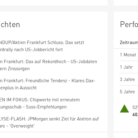
ichten
Perf
DUP/Aktien Frankfurt Schluss: Dax setzt
Zeitrau
drally nach US-Jobbericht fort
1 Monat
en Frankfurt: Dax auf Rekordhoch - US-Jobdaten
1 Jahr
ern Zinssorgen
3 Jahre
n Frankfurt: Freundliche Tendenz - Klares Dax-
enplus in Aussicht
5 Jahre
EN IM FOKUS: Chipwerte mit erneutem
lungsschub - Suss-Empfehlungen
52
60
YSE-FLASH: JPMorgan senkt Ziel für Aixtron auf
ro - 'Overweight'