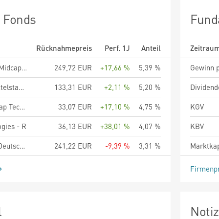
n Fonds
Fund
Rücknahmepreis
Perf. 1J
Anteil
Zeitrau
WARBURG - Small&Midcaps Deutschland R
249,72 EUR
+17,66 %
5,39 %
Gewinn p
Berenberg Aktien Mittelstand - Anteilklasse R A
133,31 EUR
+2,11 %
5,20 %
Dividend
TEQ - Small & Mid Cap Technologies - R
33,07 EUR
+17,10 %
4,75 %
KGV
gies - R
36,13 EUR
+38,01 %
4,07 %
KBV
Allianz Nebenwerte Deutschland - A - EUR
241,22 EUR
-9,39 %
3,31 %
Marktkap
Firmenpr
l
Noti