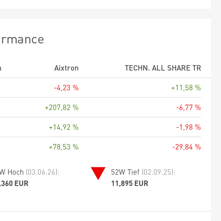
ormance
m
Aixtron
TECHN. ALL SHARE TR
-4,23 %
+11,58 %
+207,82 %
-6,77 %
+14,92 %
-1,98 %
+78,53 %
-29,84 %
W Hoch
(03.06.26):
52W Tief
(02.09.25):
,360 EUR
11,895 EUR