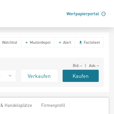
Wertpapierportal
Watchlist
Musterdepot
Alert
Factsheet
Bid:
-
| Ask:
-
Verkaufen
Kaufen
r
 & Handelsplätze
Firmenprofil