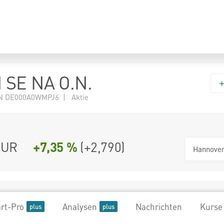
 SE NA O.N.
N DE000A0WMPJ6 | Aktie
UR
+7,35 %
(
+2,790
)
Hannove
rt-Pro
Analysen
Nachrichten
Kurse