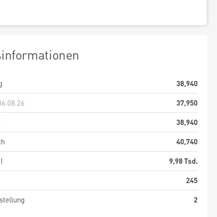
sinformationen
g
38,940
06.08.26
37,950
f
38,940
ch
40,740
)
9,98 Tsd.
245
stellung
2