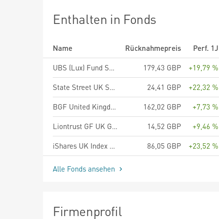
Enthalten in Fonds
Name
Rücknahmepreis
Perf. 1J
UBS (Lux) Fund Solutions II - UBS MSCI UK Selection Index Fund GBP A acc
179,43 GBP
+19,79 %
State Street UK Screened Index Equity Fund P
24,41 GBP
+22,32 %
BGF United Kingdom Fund A2 GBP
162,02 GBP
+7,73 %
Liontrust GF UK Growth Fund C1 GBP Accumulating
14,52 GBP
+9,46 %
iShares UK Index Fund (IE) Flex Accu GBP
86,05 GBP
+23,52 %
Alle Fonds ansehen
Firmenprofil