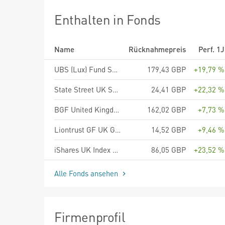
Enthalten in Fonds
Name
Rücknahmepreis
Perf. 1J
UBS (Lux) Fund Solutions II - UBS MSCI UK Selection Index Fund GBP A acc
179,43 GBP
+19,79 %
State Street UK Screened Index Equity Fund P
24,41 GBP
+22,32 %
BGF United Kingdom Fund A2 GBP
162,02 GBP
+7,73 %
Liontrust GF UK Growth Fund C1 GBP Accumulating
14,52 GBP
+9,46 %
iShares UK Index Fund (IE) Flex Accu GBP
86,05 GBP
+23,52 %
Alle Fonds ansehen
Firmenprofil