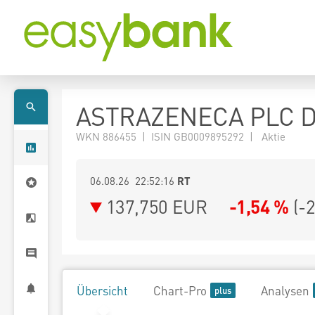
ASTRAZENECA PLC D
WKN 886455 | ISIN GB0009895292 | Aktie
06.08.26 22:52:16
RT
137,750
EUR
-1,54 %
(
-
Übersicht
Chart-Pro
Analysen