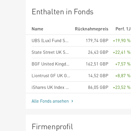
Enthalten in Fonds
Name
Rücknahmepreis
Perf. 1J
UBS (Lux) Fund Solutions II - UBS MSCI UK Selection Index Fund GBP A acc
179,74 GBP
+19,90 %
State Street UK Screened Index Equity Fund P
24,43 GBP
+22,41 %
BGF United Kingdom Fund A2 GBP
162,51 GBP
+7,57 %
Liontrust GF UK Growth Fund C1 GBP Accumulating
14,52 GBP
+8,87 %
iShares UK Index Fund (IE) Flex Accu GBP
86,05 GBP
+23,52 %
Alle Fonds ansehen
Firmenprofil