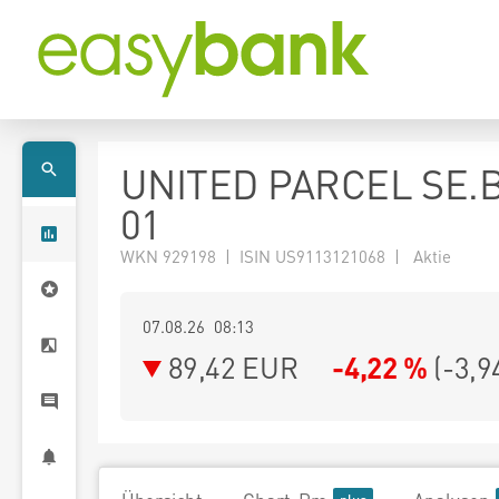
UNITED PARCEL SE.B
01
WKN 929198 | ISIN US9113121068 | Aktie
07.08.26 08:13
89,42
EUR
-4,22 %
(
-3,9