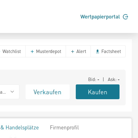
Wertpapierportal
Watchlist
Musterdepot
Alert
Factsheet
Bid:
-
| Ask:
-
Verkaufen
Kaufen
ank (Baadex)
 & Handelsplätze
Firmenprofil