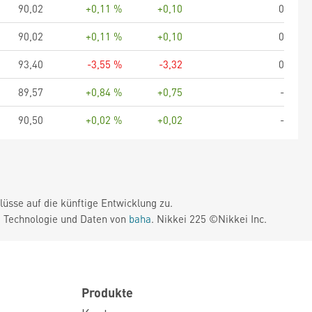
90,02
+0,11 %
+0,10
0
90,02
+0,11 %
+0,10
0
93,40
-3,55 %
-3,32
0
89,57
+0,84 %
+0,75
-
90,50
+0,02 %
+0,02
-
üsse auf die künftige Entwicklung zu.
. Technologie und Daten von
baha
. Nikkei 225 ©Nikkei Inc.
Produkte