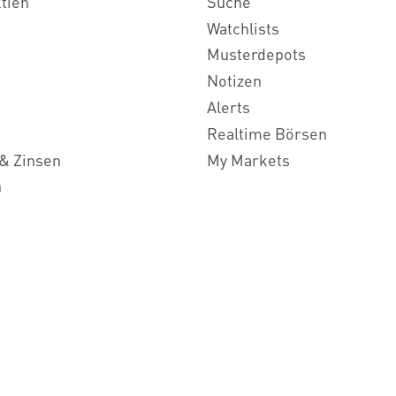
ktien
Suche
Watchlists
Musterdepots
Notizen
Alerts
Realtime Börsen
& Zinsen
My Markets
n