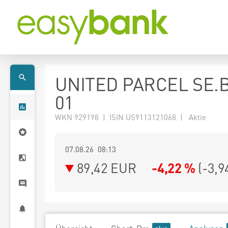
UNITED PARCEL SE.B
01
WKN 929198 | ISIN US9113121068 | Aktie
07.08.26 08:13
89,42
EUR
-4,22 %
(
-3,9