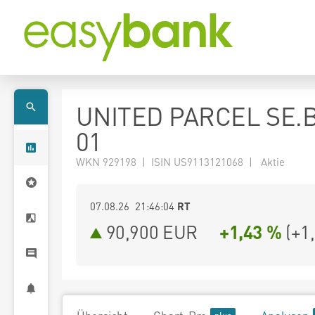
UNITED PARCEL SE.B
01
WKN 929198 | ISIN US9113121068 | Aktie
07.08.26 21:46:04
RT
90,900
EUR
+1,43 %
(
+1