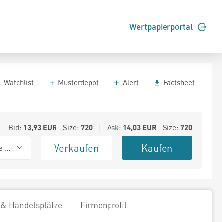
Wertpapierportal
Watchlist
Musterdepot
Alert
Factsheet
Bid:
13,93
EUR
Size:
720
| Ask:
14,03
EUR
Size:
720
Verkaufen
Kaufen
e BSX
 & Handelsplätze
Firmenprofil