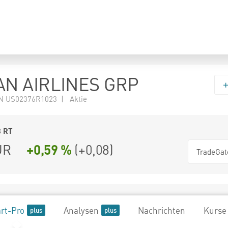
N AIRLINES GRP
N US02376R1023 | Aktie
8
RT
UR
+0,59 %
(
+0,08
)
TradeGat
rt-Pro
Analysen
Nachrichten
Kurse