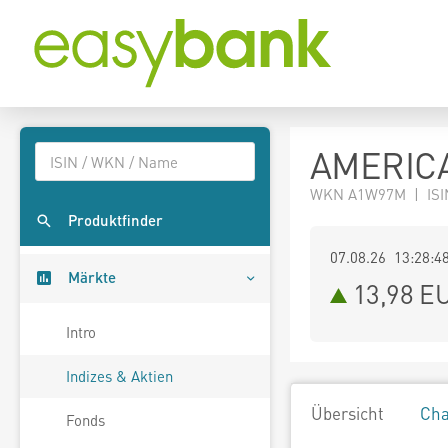
AMERICA
WKN A1W97M | ISI
Produktfinder
07.08.26 13:28:4
Märkte
13,98
E
Intro
Indizes & Aktien
Übersicht
Cha
Fonds