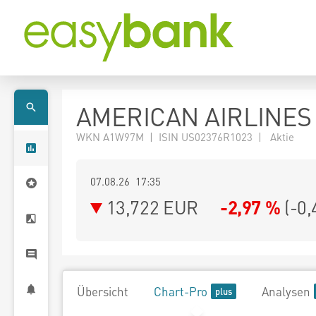
AMERICAN AIRLINES
WKN A1W97M | ISIN US02376R1023 | Aktie
07.08.26 17:35
13,722
EUR
-2,97 %
(
-0,
Übersicht
Chart-Pro
Analysen