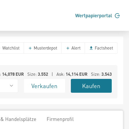
Wertpapierportal
Watchlist
Musterdepot
Alert
Factsheet
:
14,078
EUR
Size:
3.552
| Ask:
14,114
EUR
Size:
3.543
Verkaufen
Kaufen
 & Handelsplätze
Firmenprofil