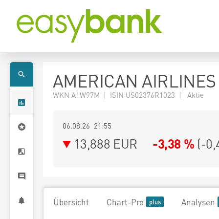
AMERICAN AIRLINES
WKN A1W97M | ISIN US02376R1023 | Aktie
06.08.26 21:55
13,888
EUR
-3,38 %
(
-0,
Übersicht
Chart-Pro
Analysen