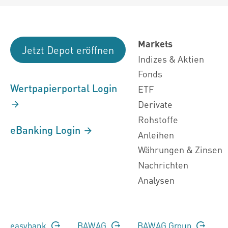
Markets
Jetzt Depot eröffnen
Indizes & Aktien
Fonds
Wertpapierportal Login
ETF
Derivate
Rohstoffe
eBanking Login
Anleihen
Währungen & Zinsen
Nachrichten
Analysen
easybank
BAWAG
BAWAG Group