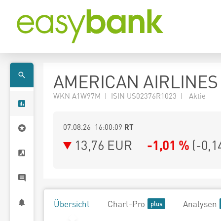
AMERICAN AIRLINES
WKN A1W97M | ISIN US02376R1023 | Aktie
07.08.26 16:00:09
RT
13,76
EUR
-1,01 %
(
-0,1
Übersicht
Chart-Pro
Analysen