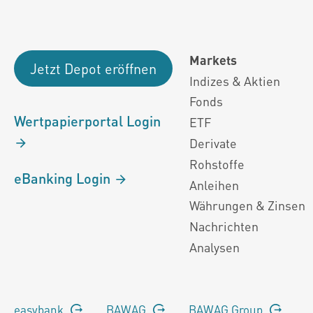
Markets
Jetzt Depot eröffnen
Indizes & Aktien
Fonds
Wertpapierportal Login
ETF
Derivate
Rohstoffe
eBanking Login
Anleihen
Währungen & Zinsen
Nachrichten
Analysen
easybank
BAWAG
BAWAG Group