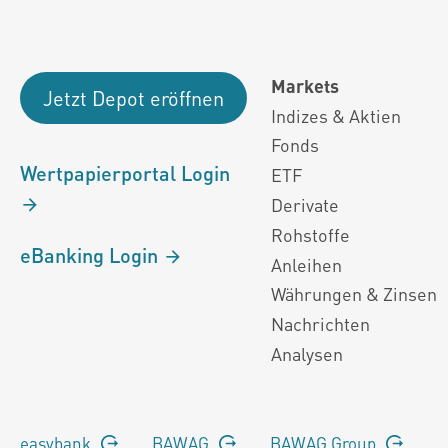
Markets
Jetzt Depot eröffnen
Indizes & Aktien
Fonds
Wertpapierportal Login
ETF
Derivate
Rohstoffe
eBanking Login
Anleihen
Währungen & Zinsen
Nachrichten
Analysen
easybank
BAWAG
BAWAG Group