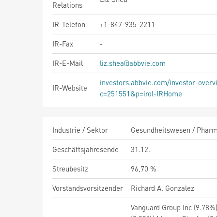
Relations
IR-Telefon
+1-847-935-2211
IR-Fax
-
IR-E-Mail
liz.shea@abbvie.com
investors.abbvie.com/investor-overv
IR-Website
c=251551&p=irol-IRHome
Industrie / Sektor
Gesundheitswesen / Pharma
Geschäftsjahresende
31.12.
Streubesitz
96,70 %
Vorstandsvorsitzender
Richard A. Gonzalez
Vanguard Group Inc (9.78%