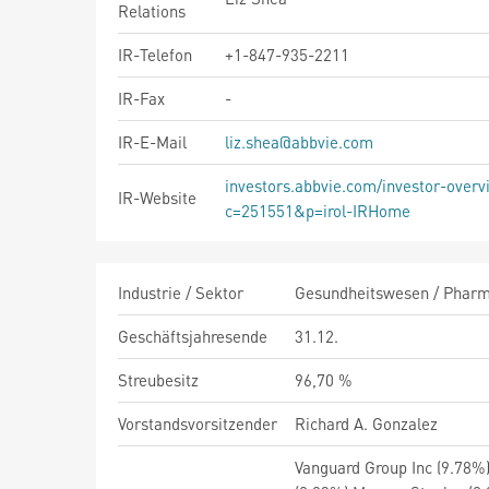
Relations
IR-Telefon
+1-847-935-2211
IR-Fax
-
IR-E-Mail
liz.shea@abbvie.com
investors.abbvie.com/investor-overv
IR-Website
c=251551&p=irol-IRHome
Industrie / Sektor
Gesundheitswesen / Pharma
Geschäftsjahresende
31.12.
Streubesitz
96,70 %
Vorstandsvorsitzender
Richard A. Gonzalez
Vanguard Group Inc (9.78%