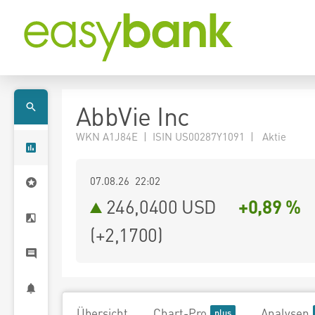
AbbVie Inc
WKN A1J84E | ISIN US00287Y1091 | Aktie
07.08.26 22:02
246,0400
USD
+0,89 %
(
+2,1700
)
Übersicht
Chart-Pro
Analysen