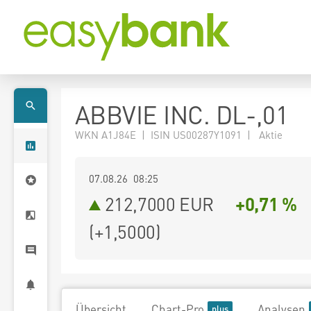
ABBVIE INC. DL-,01
WKN A1J84E | ISIN US00287Y1091 | Aktie
07.08.26 08:25
212,7000
EUR
+0,71 %
(
+1,5000
)
Übersicht
Chart-Pro
Analysen