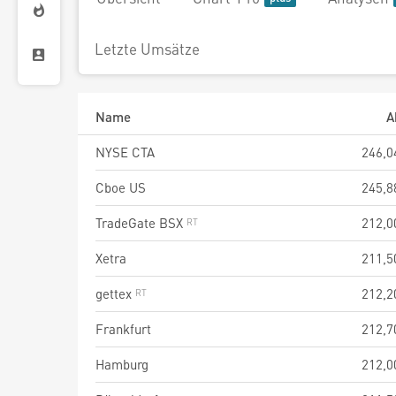
Letzte Umsätze
Name
A
NYSE CTA
246,0
Cboe US
245,8
TradeGate BSX
212,0
Xetra
211,5
gettex
212,2
Frankfurt
212,7
Hamburg
212,0