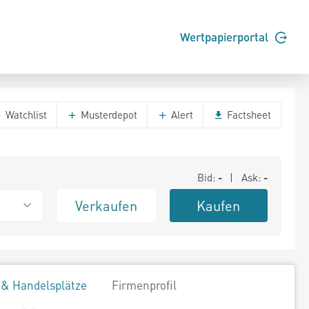
Wertpapierportal
Watchlist
Musterdepot
Alert
Factsheet
Bid:
-
| Ask:
-
Verkaufen
Kaufen
 & Handelsplätze
Firmenprofil