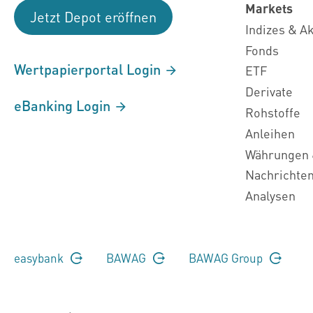
Markets
Jetzt Depot eröffnen
Indizes & A
Fonds
Wertpapierportal Login
ETF
Derivate
eBanking Login
Rohstoffe
Anleihen
Währungen 
Nachrichte
Analysen
easybank
BAWAG
BAWAG Group