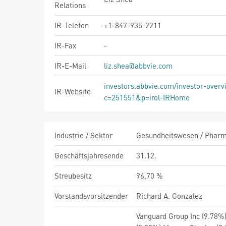
Relations
IR-Telefon
+1-847-935-2211
IR-Fax
-
IR-E-Mail
liz.shea@abbvie.com
investors.abbvie.com/investor-overv
IR-Website
c=251551&p=irol-IRHome
Industrie / Sektor
Gesundheitswesen / Pharma
Geschäftsjahresende
31.12.
Streubesitz
96,70 %
Vorstandsvorsitzender
Richard A. Gonzalez
Vanguard Group Inc (9.78%