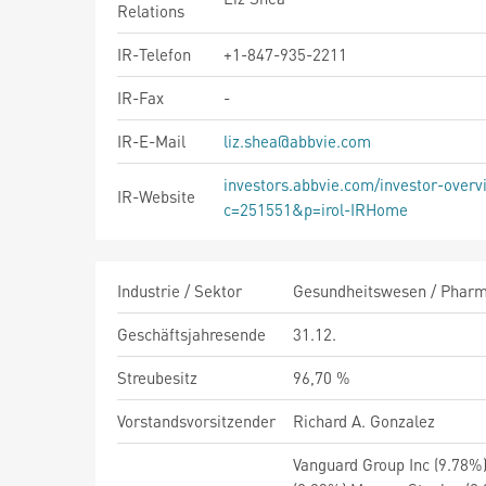
Relations
IR-Telefon
+1-847-935-2211
IR-Fax
-
IR-E-Mail
liz.shea@abbvie.com
investors.abbvie.com/investor-overv
IR-Website
c=251551&p=irol-IRHome
Industrie / Sektor
Gesundheitswesen / Pharma
Geschäftsjahresende
31.12.
Streubesitz
96,70 %
Vorstandsvorsitzender
Richard A. Gonzalez
Vanguard Group Inc (9.78%