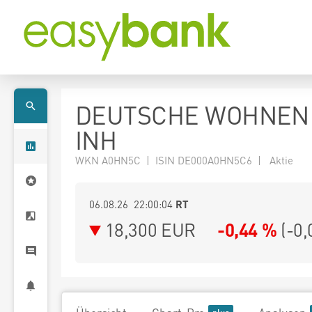
DEUTSCHE WOHNEN
INH
WKN A0HN5C | ISIN DE000A0HN5C6 | Aktie
06.08.26 22:00:04
RT
18,300
EUR
-0,44 %
(
-0,