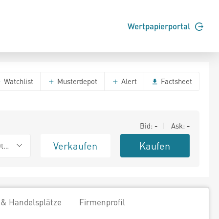
Wertpapierportal
Watchlist
Musterdepot
Alert
Factsheet
Bid:
-
| Ask:
-
Verkaufen
Kaufen
ther OTC
 & Handelsplätze
Firmenprofil