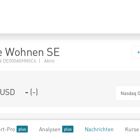
e Wohnen SE
N DE000A0HN5C6 | Aktie
USD
-
(
-
)
Nasdaq O
rt-Pro
Analysen
Nachrichten
Kurse