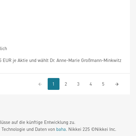
lich
5 EUR je Aktie und wählt Dr. Anne-Marie Großmann-Minkwitz
1
2
3
4
5
üsse auf die künftige Entwicklung zu.
. Technologie und Daten von
baha
. Nikkei 225 ©Nikkei Inc.