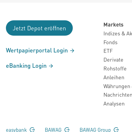
Markets
Jetzt Depot eröffnen
Indizes & A
Fonds
Wertpapierportal Login
ETF
Derivate
eBanking Login
Rohstoffe
Anleihen
Währungen 
Nachrichte
Analysen
easybank
BAWAG
BAWAG Group