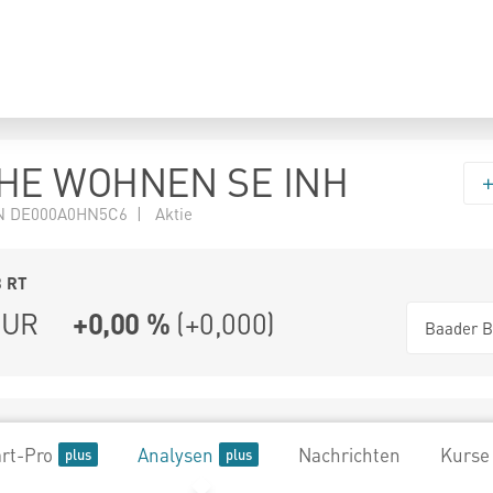
HE WOHNEN SE INH
N DE000A0HN5C6 | Aktie
3
RT
UR
+0,00 %
(
+0,000
)
Baader B
rt-Pro
Analysen
Nachrichten
Kurse