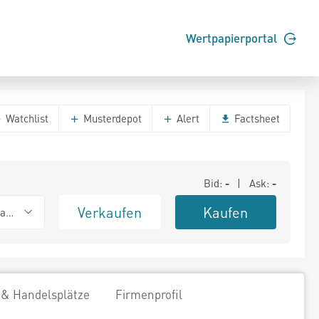
Wertpapierportal
Watchlist
Musterdepot
Alert
Factsheet
Bid:
-
| Ask:
-
Verkaufen
Kaufen
ank (Baadex)
 & Handelsplätze
Firmenprofil