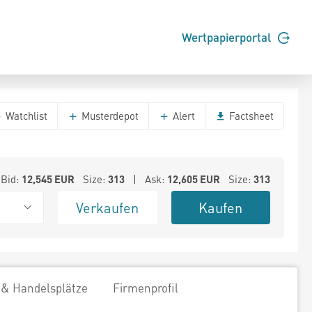
Wertpapierportal
Watchlist
Musterdepot
Alert
Factsheet
Bid:
12,545
EUR
Size:
313
| Ask:
12,605
EUR
Size:
313
Verkaufen
Kaufen
 & Handelsplätze
Firmenprofil