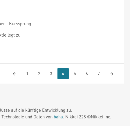
mer - Kurssprung
tie legt zu
1
2
3
4
5
6
7
üsse auf die künftige Entwicklung zu.
. Technologie und Daten von
baha
. Nikkei 225 ©Nikkei Inc.