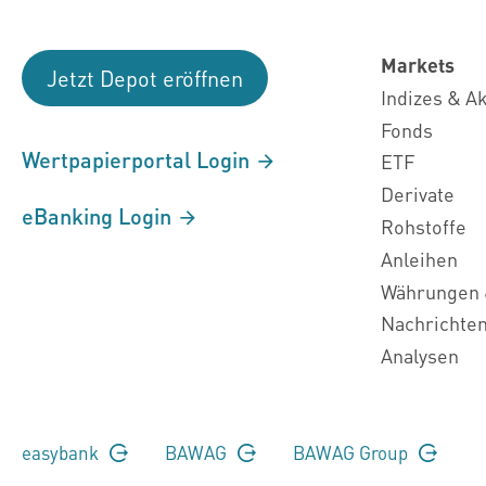
Markets
Jetzt Depot eröffnen
Indizes & A
Fonds
Wertpapierportal Login
ETF
Derivate
eBanking Login
Rohstoffe
Anleihen
Währungen 
Nachrichte
Analysen
easybank
BAWAG
BAWAG Group