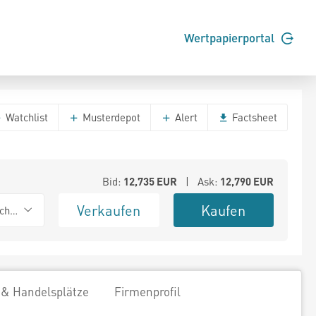
Wertpapierportal
Watchlist
Musterdepot
Alert
Factsheet
Bid:
12,735
EUR
| Ask:
12,790
EUR
Verkaufen
Kaufen
chwarz
 & Handelsplätze
Firmenprofil