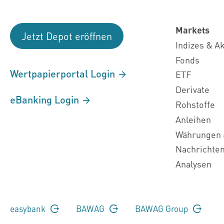
Markets
Jetzt Depot eröffnen
Indizes & A
Fonds
Wertpapierportal Login
ETF
Derivate
eBanking Login
Rohstoffe
Anleihen
Währungen 
Nachrichte
Analysen
easybank
BAWAG
BAWAG Group