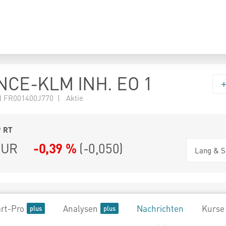
NCE-KLM INH. EO 1
 FR001400J770 | Aktie
9
RT
UR
-0,39 %
(
-0,050
)
Lang & S
rt-Pro
Analysen
Nachrichten
Kurse