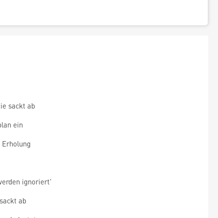
ie sackt ab
lan ein
u Erholung
erden ignoriert'
sackt ab