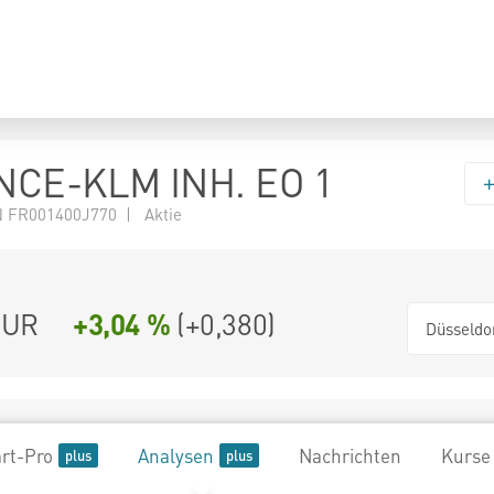
NCE-KLM INH. EO 1
 FR001400J770 | Aktie
UR
+3,04 %
(
+0,380
)
Düsseldo
rt-Pro
Analysen
Nachrichten
Kurse