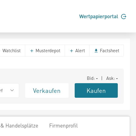
Wertpapierportal
Watchlist
Musterdepot
Alert
Factsheet
Bid:
-
| Ask:
-
Verkaufen
Kaufen
rf
 & Handelsplätze
Firmenprofil