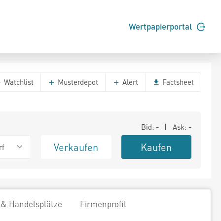
Wertpapierportal
Watchlist
Musterdepot
Alert
Factsheet
Bid:
-
| Ask:
-
Verkaufen
Kaufen
rf
 & Handelsplätze
Firmenprofil