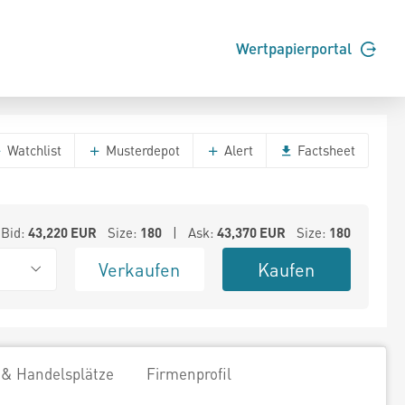
Wertpapierportal
Watchlist
Musterdepot
Alert
Factsheet
Bid:
43,220
EUR
Size:
180
| Ask:
43,370
EUR
Size:
180
Verkaufen
Kaufen
 & Handelsplätze
Firmenprofil