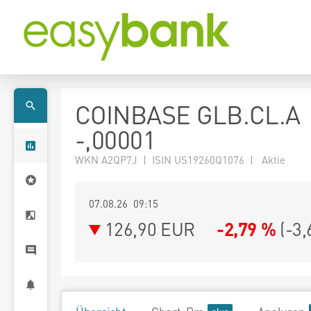
COINBASE GLB.CL.A
-,00001
WKN A2QP7J | ISIN US19260Q1076 | Aktie
07.08.26 09:15
126,90
EUR
-2,79 %
(
-3,