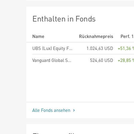
Enthalten in Fonds
Name
Rücknahmepreis
Perf. 
UBS (Lux) Equity Fund - Biotech (USD), Anteilsklasse P-acc, USD
1.024,63 USD
+51,36 
Vanguard Global Small-Cap Index Fund - USD Acc
524,60 USD
+28,85 
Alle Fonds ansehen