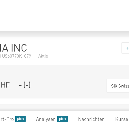
A INC
 US60770K1079 | Aktie
HF
-
(
-
)
SIX Swis
rt-Pro
Analysen
Nachrichten
Kurse