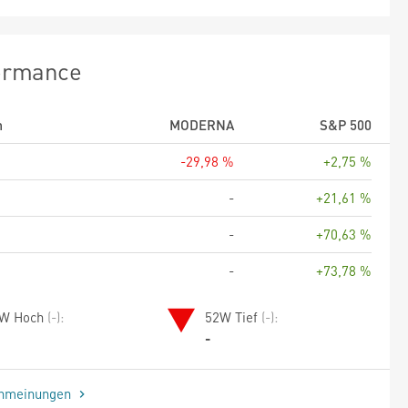
ormance
m
MODERNA
S&P 500
-29,98 %
+2,75 %
-
+21,61 %
-
+70,63 %
-
+73,78 %
W Hoch
(-):
52W Tief
(-):
-
enmeinungen