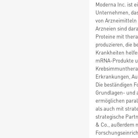
Moderna Inc. ist 
Unternehmen, das 
von Arzneimitteln
Arzneien sind dara
Proteine mit ther
produzieren, die b
Krankheiten helfe
mRNA-Produkte um
Krebsimmuntherapi
Erkrankungen, A
Die beständigen F
Grundlagen- und
ermöglichen para
als auch mit stra
strategische Part
& Co., außerdem 
Forschungseinric