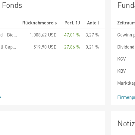
n Fonds
Fund
Rücknahmepreis
Perf. 1J
Anteil
Zeitrau
UBS (Lux) Equity Fund - Biotech (USD), Anteilsklasse P-acc, USD
1.008,62 USD
+47,01 %
3,27 %
Gewinn p
Vanguard Global Small-Cap Index Fund - USD Acc
519,90 USD
+27,86 %
0,21 %
Dividend
KGV
KBV
Marktkap
Firmenpr
l
Noti