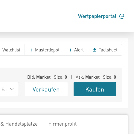
Wertpapierportal
Watchlist
Musterdepot
Alert
Factsheet
Bid:
Market
Size:
0
| Ask:
Market
Size:
0
Verkaufen
Kaufen
s Exchange
 & Handelsplätze
Firmenprofil