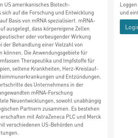
ein US amerikanisches Biotech-
Loggen 
sich auf die Forschung und Entwicklung
und ein
 auf Basis von mRNA spezialisiert. mRNA-
Logi
uf ausgelegt, dass körpereigene Zellen
apeutischer oder vorbeugender Wirkung
ei der Behandlung einer Vielzahl von
n können. Die Anwendungsgebiete für
fassen Therapeutika und Impfstoffe für
en, seltene Krankheiten, Herz-Kreislauf-
utoimmunerkrankungen und Entzündungen.
ortschritte des Unternehmens in der
 angewandten mRNA-Forschung
llele Neuentwicklungen, sowohl unabhängig
tegischen Partnern zusammen. Es bestehen
nerschaften mit AstraZeneca PLC und Merck
mit verschiedenen US-Behörden und
htungen.