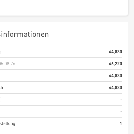
sinformationen
g
44,830
05.08.26
46,220
f
44,830
ch
44,830
)
-
-
stellung
1