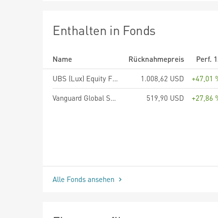
Enthalten in Fonds
Name
Rücknahmepreis
Perf. 
UBS (Lux) Equity Fund - Biotech (USD), Anteilsklasse P-acc, USD
1.008,62 USD
+47,01 
Vanguard Global Small-Cap Index Fund - USD Acc
519,90 USD
+27,86 
Alle Fonds ansehen