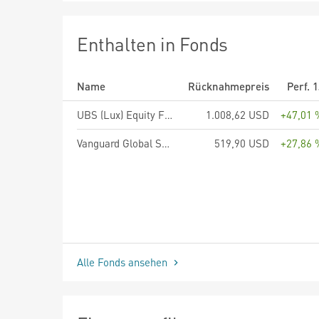
Enthalten in Fonds
Name
Rücknahmepreis
Perf. 
UBS (Lux) Equity Fund - Biotech (USD), Anteilsklasse P-acc, USD
1.008,62 USD
+47,01 
Vanguard Global Small-Cap Index Fund - USD Acc
519,90 USD
+27,86 
Alle Fonds ansehen