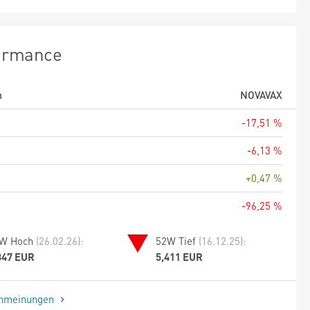
ormance
m
NOVAVAX
-17,51 %
-6,13 %
+0,47 %
-96,25 %
W Hoch
(26.02.26):
52W Tief
(16.12.25):
847 EUR
5,411 EUR
enmeinungen