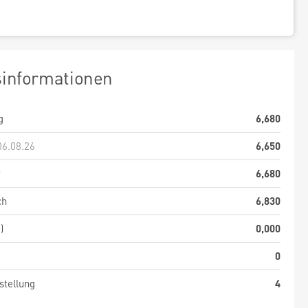
sinformationen
g
6,680
06.08.26
6,650
f
6,680
ch
6,830
)
0,000
0
stellung
4