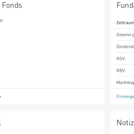
n Fonds
Fund
ar
Zeitrau
Gewinn p
Dividend
KGV
KBV
Marktkap
Firmenpr
l
Noti