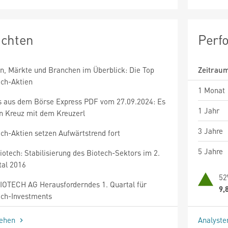
ichten
Perf
en, Märkte und Branchen im Überblick: Die Top
Zeitrau
ech-Aktien
1 Monat
 aus dem Börse Express PDF vom 27.09.2024: Es
1 Jahr
in Kreuz mit dem Kreuzerl
3 Jahre
ch-Aktien setzen Aufwärtstrend fort
5 Jahre
otech: Stabilisierung des Biotech-Sektors im 2.
tal 2016
52
IOTECH AG Herausforderndes 1. Quartal für
9,
ech-Investments
sehen
Analyst