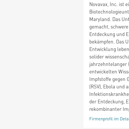
Novavax, Inc. ist 
Biotechnologieunt
Maryland. Das Unt
gemacht, schwere 
Entdeckung und En
bekämpfen. Das Un
Entwicklung leben
solider wissenscha
jahrzehntelanger 
entwickelten Wiss
Impfstoffe gegen G
(RSV), Ebola und 
Infektionskrankhe
der Entdeckung, 
rekombinanter Imp
Firmenprofil im Deta