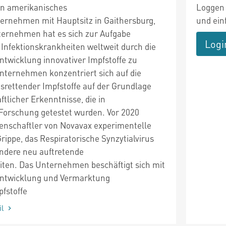
ein amerikanisches
Loggen 
ernehmen mit Hauptsitz in Gaithersburg,
und ein
ernehmen hat es sich zur Aufgabe
Logi
Infektionskrankheiten weltweit durch die
twicklung innovativer Impfstoffe zu
ternehmen konzentriert sich auf die
srettender Impfstoffe auf der Grundlage
ftlicher Erkenntnisse, die in
Forschung getestet wurden. Vor 2020
enschaftler von Novavax experimentelle
rippe, das Respiratorische Synzytialvirus
andere neu auftretende
iten. Das Unternehmen beschäftigt sich mit
Entwicklung und Vermarktung
fstoffe
il