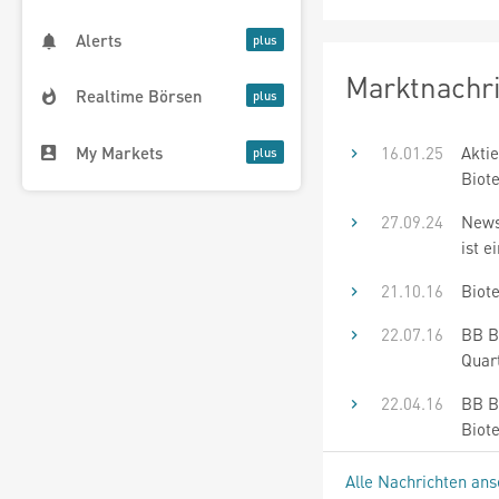
Alerts
Marktnachr
Realtime Börsen
My Markets
16.01.25
Akti
Biot
27.09.24
News
ist e
21.10.16
Biote
22.07.16
BB Bi
Quar
22.04.16
BB B
Biot
Alle Nachrichten an