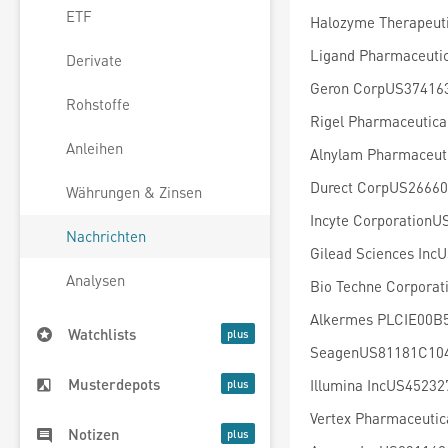
ETF
Halozyme Therapeut
Ligand Pharmaceuti
Derivate
Geron CorpUS374163
Rohstoffe
Rigel Pharmaceutica
Anleihen
Alnylam Pharmaceut
Durect CorpUS26660
Währungen & Zinsen
Incyte Corporation
Nachrichten
Gilead Sciences Inc
Analysen
Bio Techne Corpora
Alkermes PLCIE00B5
Watchlists
SeagenUS81181C104
Musterdepots
Illumina IncUS45232
Vertex Pharmaceutic
Notizen