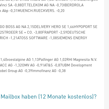
,00Vinci SA -0,88DT.TELEKOM AG NA -0,73IBERDROLA
nk Abp -0,31MUENCH.RUECKVERS. -0,20
GO BOSS AG NA 2,15DELIVERY HERO SE 1,66HYPOPORT SE
22STROEER SE + CO. -3,80FRAPORT -2,59DEUTSCHE
NRICH -1,21ATOSS SOFTWARE -1,08SIEMENS ENERGY
40voestalpine AG 1,13Palfinger AG 1,02RHI Magnesita N.V.
96FACC AG -1,32OMV AG -0,91AT&S -0,87UBM Development
obel Group AG -0,39Immofinanz AG -0,38
 Mailbox haben (12 Monate kostenlos)?