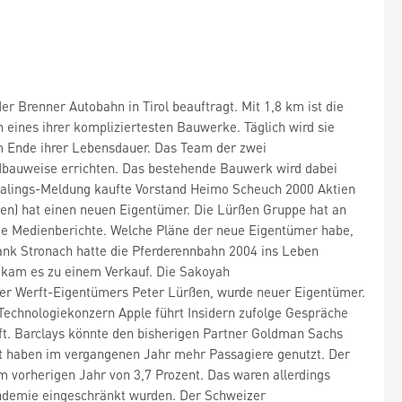
 Brenner Autobahn in Tirol beauftragt. Mit 1,8 km ist die
 eines ihrer kompliziertesten Bauwerke. Täglich wird sie
am Ende ihrer Lebensdauer. Das Team der zwei
dbauweise errichten. Das bestehende Bauwerk wird dabei
Dealings-Meldung kaufte Vorstand Heimo Scheuch 2000 Aktien
den) hat einen neuen Eigentümer. Die Lürßen Gruppe hat an
de Medienberichte. Welche Pläne der neue Eigentümer habe,
rank Stronach hatte die Pferderennbahn 2004 ins Leben
0 kam es zu einem Verkauf. Die Sakoyah
mer Werft-Eigentümers Peter Lürßen, wurde neuer Eigentümer.
echnologiekonzern Apple führt Insidern zufolge Gespräche
ft. Barclays könnte den bisherigen Partner Goldman Sachs
rt haben im vergangenen Jahr mehr Passagiere genutzt. Der
m vorherigen Jahr von 3,7 Prozent. Das waren allerdings
ndemie eingeschränkt wurden. Der Schweizer