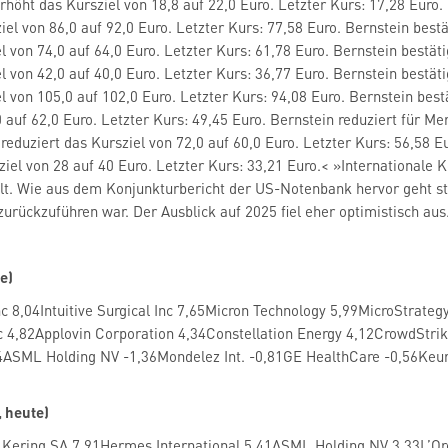
höht das Kursziel von 18,8 auf 22,0 Euro. Letzter Kurs: 17,28 Eur
iel von 86,0 auf 92,0 Euro. Letzter Kurs: 77,58 Euro. Bernstein be
el von 74,0 auf 64,0 Euro. Letzter Kurs: 61,78 Euro. Bernstein best
el von 42,0 auf 40,0 Euro. Letzter Kurs: 36,77 Euro. Bernstein best
el von 105,0 auf 102,0 Euro. Letzter Kurs: 94,08 Euro. Bernstein be
0 auf 62,0 Euro. Letzter Kurs: 49,45 Euro. Bernstein reduziert für
eduziert das Kursziel von 72,0 auf 60,0 Euro. Letzter Kurs: 56,58 
iel von 28 auf 40 Euro. Letzter Kurs: 33,21 Euro.< »Internationale
olt. Wie aus dem Konjunkturbericht der US-Notenbank hervor geht st
urückzuführen war. Der Ausblick auf 2025 fiel eher optimistisch aus
e)
Inc 8,04Intuitive Surgical Inc 7,65Micron Technology 5,99MicroStrat
c 4,82Applovin Corporation 4,34Constellation Energy 4,12CrowdStri
4ASML Holding NV -1,36Mondelez Int. -0,81GE HealthCare -0,56Keuri
 heute)
ering SA 7,91Hermes International 5,41ASML Holding NV 3,33L’Or