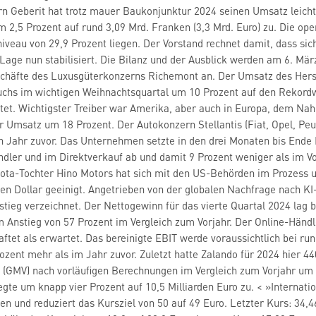
n Geberit hat trotz mauer Baukonjunktur 2024 seinen Umsatz leicht 
 2,5 Prozent auf rund 3,09 Mrd. Franken (3,3 Mrd. Euro) zu. Die ope
iveau von 29,9 Prozent liegen. Der Vorstand rechnet damit, dass si
 Lage nun stabilisiert. Die Bilanz und der Ausblick werden am 6. Mär
schäfte des Luxusgüterkonzerns Richemont an. Der Umsatz des Her
chs im wichtigen Weihnachtsquartal um 10 Prozent auf den Rekordwe
tet. Wichtigster Treiber war Amerika, aber auch in Europa, dem Na
 Umsatz um 18 Prozent. Der Autokonzern Stellantis (Fiat, Opel, Peug
in Jahr zuvor. Das Unternehmen setzte in den drei Monaten bis Ende
dler und im Direktverkauf ab und damit 9 Prozent weniger als im V
yota-Tochter Hino Motors hat sich mit den US-Behörden im Prozess 
den Dollar geeinigt. Angetrieben von der globalen Nachfrage nach K
tieg verzeichnet. Der Nettogewinn für das vierte Quartal 2024 lag 
m Anstieg von 57 Prozent im Vergleich zum Vorjahr. Der Online-Händ
aftet als erwartet. Das bereinigte EBIT werde voraussichtlich bei ru
zent mehr als im Jahr zuvor. Zuletzt hatte Zalando für 2024 hier 440
GMV) nach vorläufigen Berechnungen im Vergleich zum Vorjahr um 4,
egte um knapp vier Prozent auf 10,5 Milliarden Euro zu. < »Interna
n und reduziert das Kursziel von 50 auf 49 Euro. Letzter Kurs: 34,