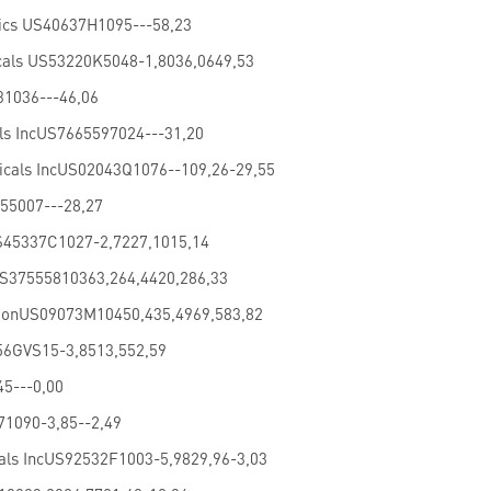
ics US40637H1095---58,23
cals US53220K5048-1,8036,0649,53
1036---46,06
ls IncUS7665597024---31,20
icals IncUS02043Q1076--109,26-29,55
55007---28,27
US45337C1027-2,7227,1015,14
US37555810363,264,4420,286,33
tionUS09073M10450,435,4969,583,82
6GVS15-3,8513,552,59
5---0,00
71090-3,85--2,49
als IncUS92532F1003-5,9829,96-3,03