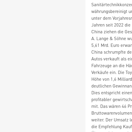
Sanitärtechnikkonzer
währungsbereinigt um
unter dem Vorjahresn
Jahren seit 2022 die
China ziehen die Ge
A. Lange & Söhne wu
5,61 Mrd. Euro erwar
China schrumpfte der
Autos verkauft als e
Fahrzeuge an die Hän
Verkäufe ein. Die To
Höhe von 1,6 Milliar
deutlichen Gewinnans
Dies entspricht eine
profitabler gewirtsch
mit. Das wären 46 Pro
Bruttowarenvolumen (
weiter. Der Umsatz l
die Empfehlung Kaufe