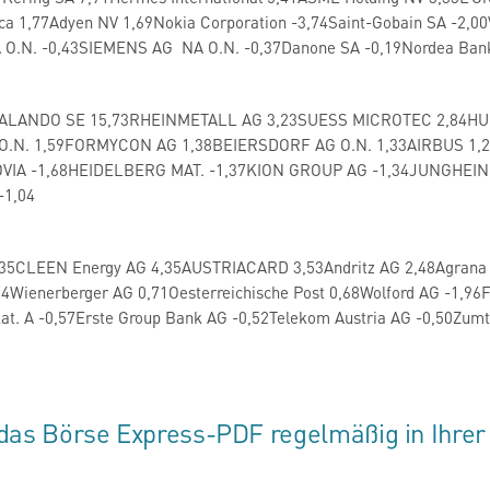
tica 1,77Adyen NV 1,69Nokia Corporation -3,74Saint-Gobain SA -2
 O.N. -0,43SIEMENS AG NA O.N. -0,37Danone SA -0,19Nordea Ba
)
ALANDO SE 15,73RHEINMETALL AG 3,23SUESS MICROTEC 2,84HU
 O.N. 1,59FORMYCON AG 1,38BEIERSDORF AG O.N. 1,33AIRBUS 1,
IA -1,68HEIDELBERG MAT. -1,37KION GROUP AG -1,34JUNGHEI
-1,04
5CLEEN Energy AG 4,35AUSTRIACARD 3,53Andritz AG 2,48Agrana 1,
4Wienerberger AG 0,71Oesterreichische Post 0,68Wolford AG -1,
. A -0,57Erste Group Bank AG -0,52Telekom Austria AG -0,50Zumt
das Börse Express-PDF regelmäßig in Ihrer