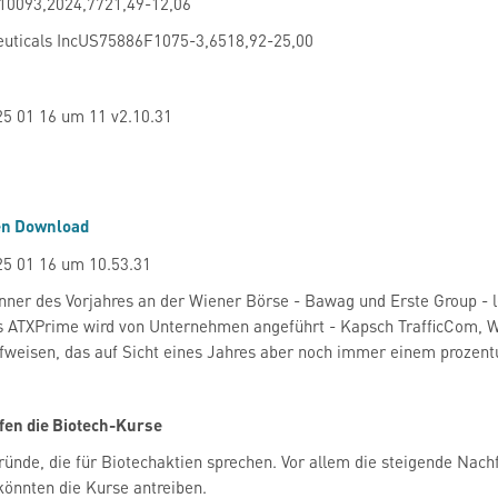
0093,2024,7721,49-12,06
uticals IncUS75886F1075-3,6518,92-25,00
en Download
ner des Vorjahres an der Wiener Börse - Bawag und Erste Group - l
s ATXPrime wird von Unternehmen angeführt - Kapsch TrafficCom, Wa
ufweisen, das auf Sicht eines Jahres aber noch immer einem prozentu
fen die Biotech-Kurse
Gründe, die für Biotechaktien ­sprechen. Vor allem die steigende Na
önnten die Kurse antreiben.