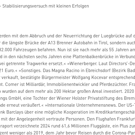
– Stabilisierungsversuch mit kleinen Erfolgen
rden mit dem Abbruch und der Neuerrichtung der Luegbrücke auf der
 die längste Brücke der A13 Brenner Autobahn in Tirol, sondern auch
 32.000 Fahrzeugen befahren. Nun ist sie nach mehr als 55 Jahren 
 in den nächsten sechs Jahren eine Plattenbalkenbrücke in Verbun
wei getrennte Tragwerke ersetzt.< »Wienerberger. Laut Directors’-
621 Euro.< »Sonstiges. Das Magna Racino in Ebreichsdorf (Bezirk Ba
 verkauft, bestätigte Bürgermeister Wolfgang Kocevar entsprechen
nt. Comer ist Milliardär, Immobilienentwickler und Pferdezüchter. F
o wurden auf dem mehr als 200 Hektar großen Areal investiert. 202
ungs GmbH, eine Tochter der Wiener Holster Privatstiftung des Bre
de erneut veräußert.< »Internationale Unternehmensnews. Der US-T
ank Barclays über eine mögliche Kooperation im Kreditkartengeschä
i mit der Angelegenheit vertraute Personen. Den Flughafen Frankfu
raport verzeichnete 2024 rund 61,6 Millionen Fluggäste, ein Plus zu
zent weniger als 2019, dem Jahr bevor Reisen durch die Corona-Pa