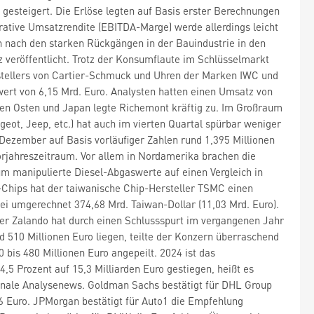
gesteigert. Die Erlöse legten auf Basis erster Berechnungen
rative Umsatzrendite (EBITDA-Marge) werde allerdings leicht
ch nach den starken Rückgängen in der Bauindustrie in den
z veröffentlicht. Trotz der Konsumflaute im Schlüsselmarkt
stellers von Cartier-Schmuck und Uhren der Marken IWC und
rt von 6,15 Mrd. Euro. Analysten hatten einen Umsatz von
hen Osten und Japan legte Richemont kräftig zu. Im Großraum
eot, Jeep, etc.) hat auch im vierten Quartal spürbar weniger
 Dezember auf Basis vorläufiger Zahlen rund 1,395 Millionen
orjahreszeitraum. Vor allem in Nordamerika brachen die
um manipulierte Diesel-Abgaswerte auf einen Vergleich in
I-Chips hat der taiwanische Chip-Hersteller TSMC einen
bei umgerechnet 374,68 Mrd. Taiwan-Dollar (11,03 Mrd. Euro).
ler Zalando hat durch einen Schlussspurt im vergangenen Jahr
nd 510 Millionen Euro liegen, teilte der Konzern überraschend
 bis 480 Millionen Euro angepeilt. 2024 ist das
5 Prozent auf 15,3 Milliarden Euro gestiegen, heißt es
tionale Analysenews. Goldman Sachs bestätigt für DHL Group
46 Euro. JPMorgan bestätigt für Auto1 die Empfehlung