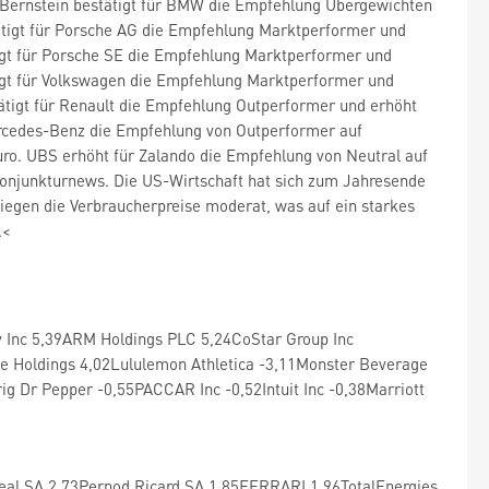
o. Bernstein bestätigt für BMW die Empfehlung Übergewichten
stätigt für Porsche AG die Empfehlung Marktperformer und
ätigt für Porsche SE die Empfehlung Marktperformer und
ätigt für Volkswagen die Empfehlung Marktperformer und
stätigt für Renault die Empfehlung Outperformer und erhöht
 Mercedes-Benz die Empfehlung von Outperformer auf
Euro. UBS erhöht für Zalando die Empfehlung von Neutral auf
 Konjunkturnews. Die US-Wirtschaft hat sich zum Jahresende
iegen die Verbraucherpreise moderat, was auf ein starkes
.<
egy Inc 5,39ARM Holdings PLC 5,24CoStar Group Inc
ke Holdings 4,02Lululemon Athletica -3,11Monster Beverage
g Dr Pepper -0,55PACCAR Inc -0,52Intuit Inc -0,38Marriott
eal SA 2,73Pernod Ricard SA 1,85FERRARI 1,96TotalEnergies