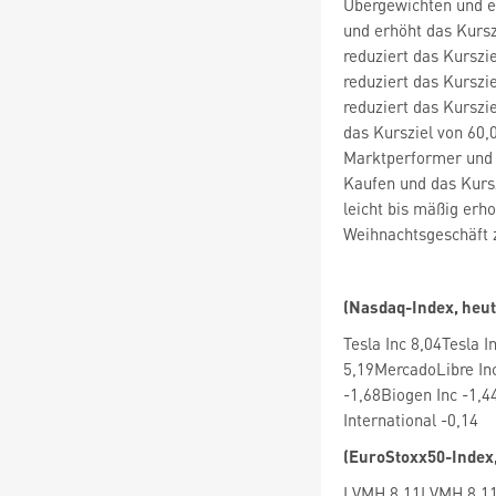
Übergewichten und er
und erhöht das Kursz
reduziert das Kurszi
reduziert das Kurszi
reduziert das Kurszi
das Kursziel von 60,
Marktperformer und r
Kaufen und das Kursz
leicht bis mäßig erh
Weihnachtsgeschäft z
(Nasdaq-Index, heut
Tesla Inc 8,04Tesla 
5,19MercadoLibre In
-1,68Biogen Inc -1,4
International -0,14
(EuroStoxx50-Index,
LVMH 8,11LVMH 8,11K