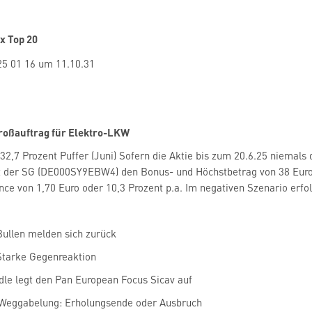
x Top 20
roßauftrag für Elektro-LKW
32,7 Prozent Puffer (Juni) Sofern die Aktie bis zum 20.6.25 niemals d
t der SG (DE000SY9EBW4) den Bonus- und Höchstbetrag von 38 Euro. 
nce von 1,70 Euro oder 10,3 Prozent p.a. Im negativen Szenario erfol
Bullen melden sich zurück
Starke Gegenreaktion
le legt den Pan European Focus Sicav auf
- Weggabelung: Erholungsende oder Ausbruch