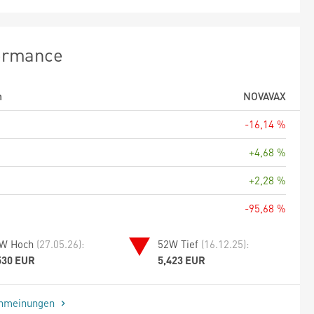
ormance
m
NOVAVAX
-16,14 %
+4,68 %
+2,28 %
-95,68 %
W Hoch
(27.05.26):
52W Tief
(16.12.25):
530 EUR
5,423 EUR
enmeinungen