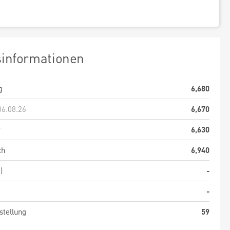
sinformationen
g
6,680
06.08.26
6,670
f
6,630
ch
6,940
)
-
-
stellung
59