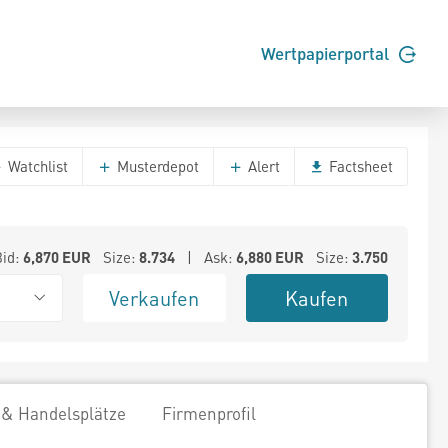
Wertpapierportal
Watchlist
Musterdepot
Alert
Factsheet
Bid:
6,870
EUR
Size:
8.734
| Ask:
6,880
EUR
Size:
3.750
Verkaufen
Kaufen
 & Handelsplätze
Firmenprofil