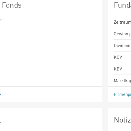
n Fonds
Fund
ar
Zeitrau
Gewinn p
Dividend
KGV
KBV
Marktkap
Firmenpr
l
Noti