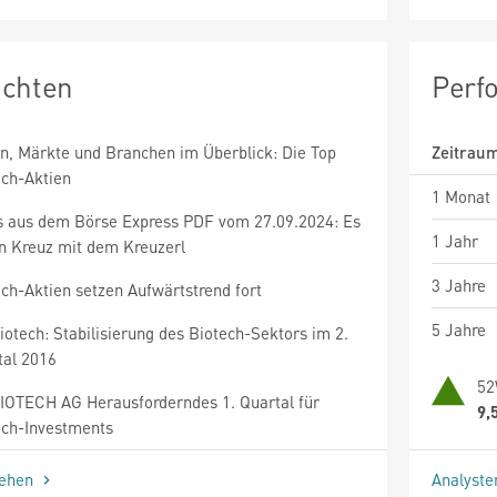
ichten
Perf
en, Märkte und Branchen im Überblick: Die Top
Zeitrau
ech-Aktien
1 Monat
 aus dem Börse Express PDF vom 27.09.2024: Es
1 Jahr
in Kreuz mit dem Kreuzerl
3 Jahre
ch-Aktien setzen Aufwärtstrend fort
5 Jahre
otech: Stabilisierung des Biotech-Sektors im 2.
tal 2016
52
IOTECH AG Herausforderndes 1. Quartal für
9,
ech-Investments
sehen
Analyst