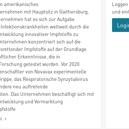
ein amerikanisches
Loggen 
ernehmen mit Hauptsitz in Gaithersburg,
und ein
ernehmen hat es sich zur Aufgabe
Logi
Infektionskrankheiten weltweit durch die
twicklung innovativer Impfstoffe zu
ternehmen konzentriert sich auf die
srettender Impfstoffe auf der Grundlage
ftlicher Erkenntnisse, die in
Forschung getestet wurden. Vor 2020
enschaftler von Novavax experimentelle
rippe, das Respiratorische Synzytialvirus
andere neu auftretende
iten. Das Unternehmen beschäftigt sich mit
Entwicklung und Vermarktung
fstoffe
il