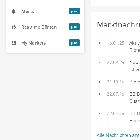
Alerts
Marktnachr
Realtime Börsen
My Markets
16.01.25
Akti
Biot
27.09.24
News
ist e
21.10.16
Biote
22.07.16
BB Bi
Quar
22.04.16
BB B
Biot
Alle Nachrichten an