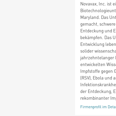
Novavax, Inc. ist 
Biotechnologieunt
Maryland. Das Unt
gemacht, schwere 
Entdeckung und En
bekämpfen. Das Un
Entwicklung leben
solider wissenscha
jahrzehntelanger 
entwickelten Wiss
Impfstoffe gegen G
(RSV), Ebola und 
Infektionskrankhe
der Entdeckung, 
rekombinanter Imp
Firmenprofil im Deta