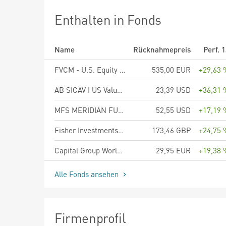
Enthalten in Fonds
Name
Rücknahmepreis
Perf. 
FVCM - U.S. Equity Fund R EUR
535,00 EUR
+29,63 
AB SICAV I US Value Portfolio Class I
23,39 USD
+36,31 
MFS MERIDIAN FUNDS - U.S. VALUE FUND - Klasse A1 USD
52,55 USD
+17,19 
Fisher Investments Institutional Global Developed Equity Fund Sterling Class Shares (unhedged)
173,46 GBP
+24,75 
Capital Group World Dividend Growers (LUX) Z EUR
29,95 EUR
+19,38 
Alle Fonds ansehen
Firmenprofil