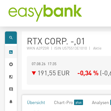
RTX CORP. -,01
WKN A2PZ0R | ISIN US75513E1010 | Aktie
07.08.26 17:35
191,55
EUR
-0,34 %
(
-0,
Übersicht
Chart-Pro
Analysen