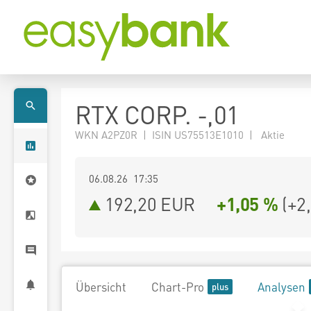
RTX CORP. -,01
WKN A2PZ0R | ISIN US75513E1010 | Aktie
06.08.26 17:35
192,20
EUR
+1,05 %
(
+2
Übersicht
Chart-Pro
Analysen