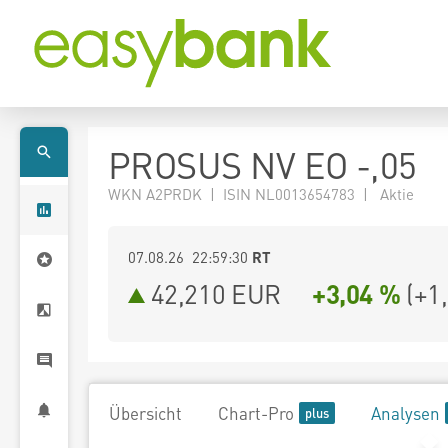
PROSUS NV EO -,05
WKN A2PRDK | ISIN NL0013654783 | Aktie
07.08.26 22:59:30
RT
42,210
EUR
+3,04 %
(
+1
Übersicht
Chart-Pro
Analysen