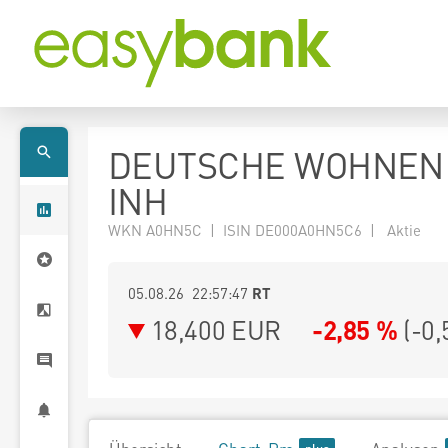
DEUTSCHE WOHNEN
INH
WKN A0HN5C | ISIN DE000A0HN5C6 | Aktie
05.08.26 22:57:47
RT
18,400
EUR
-2,85 %
(
-0,