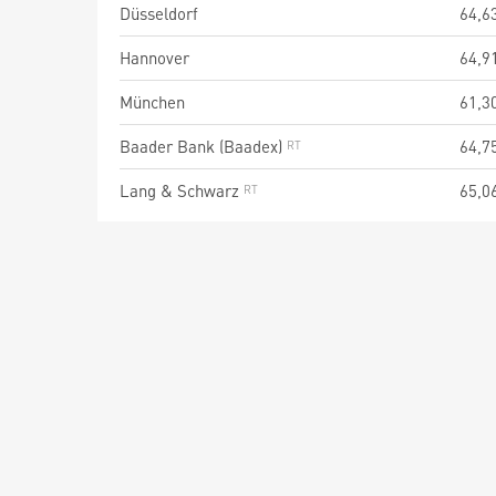
Düsseldorf
64,6
Hannover
64,9
München
61,3
Baader Bank (Baadex)
64,7
Lang & Schwarz
65,0