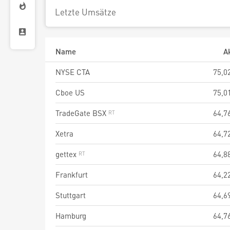
Letzte Umsätze
Name
A
NYSE CTA
75,0
Cboe US
75,0
TradeGate BSX
64,7
Xetra
64,7
gettex
64,8
Frankfurt
64,2
Stuttgart
64,6
Hamburg
64,7