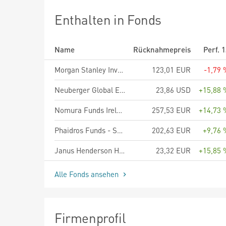
Enthalten in Fonds
Name
Rücknahmepreis
Perf. 
Morgan Stanley Investment Funds Global Opportunity Fund AH (EUR)
123,01 EUR
-1,79 
Neuberger Global Equity Megatrends Fund USD A Accumulating
23,86 USD
+15,88 
Nomura Funds Ireland plc - Global High Conviction Fund Class A EUR
257,53 EUR
+14,73 
Phaidros Funds - Schumpeter Aktien A
202,63 EUR
+9,76 
Janus Henderson Horizon Global Sustainable Equity Fund A2 EUR
23,32 EUR
+15,85 
Alle Fonds ansehen
Firmenprofil